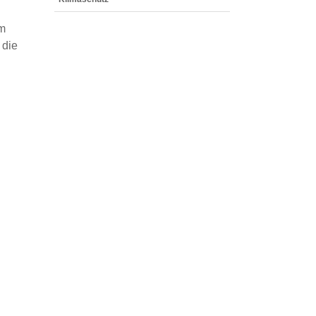
um
 die