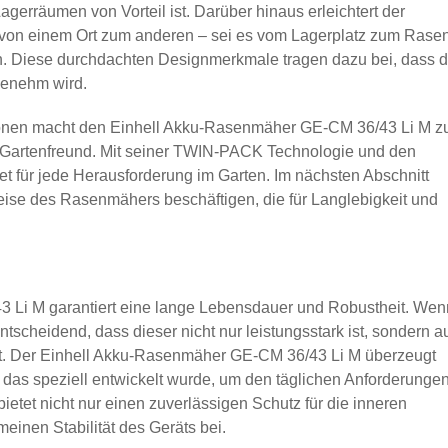
gerräumen von Vorteil ist. Darüber hinaus erleichtert der
 von einem Ort zum anderen – sei es vom Lagerplatz zum Rase
. Diese durchdachten Designmerkmale tragen dazu bei, dass 
genehm wird.
ionen macht den Einhell Akku-Rasenmäher GE-CM 36/43 Li M z
 Gartenfreund. Mit seiner TWIN-PACK Technologie und den
et für jede Herausforderung im Garten. Im nächsten Abschnitt
ise des Rasenmähers beschäftigen, die für Langlebigkeit und
Li M garantiert eine lange Lebensdauer und Robustheit. Wen
ntscheidend, dass dieser nicht nur leistungsstark ist, sondern a
t. Der Einhell Akku-Rasenmäher GE-CM 36/43 Li M überzeugt
 das speziell entwickelt wurde, um den täglichen Anforderunge
ietet nicht nur einen zuverlässigen Schutz für die inneren
einen Stabilität des Geräts bei.