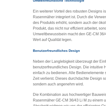
Umweltfreundliche Technologie
Ein weiterer Vorteil des robusten Designs i
Rasenmäher integriert ist. Durch die Verwe
des Produkts erhöht, sondern auch der ökol
Produkt, das nicht nur effizient arbeitet, s
Umweltbewusstsein macht den GE-CM 36/43 
Wert auf Qualität legen.
Benutzerfreundliches Design
Neben der Langlebigkeit überzeugt der Ei
benutzerfreundliches Design. Die intuitiv
einfach zu bedienen. Alle Bedienelemente s
Zeit verlierst. Dieses durchdachte Design s
sondern auch angenehm wird.
Die Kombination aus hochwertiger Bauweis
Rasenmäher GE-CM 36/43 Li M zu einem un
Abschnitt widmen wir uns der effizienten G