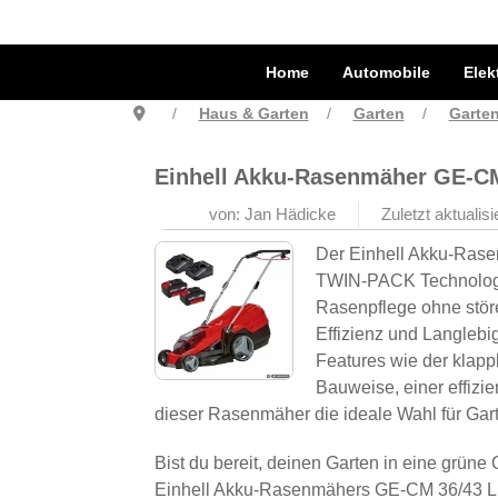
Home
Automobile
Elek
Haus & Garten
Garten
Garten
Einhell Akku-Rasenmäher GE-CM 
von: Jan Hädicke
Zuletzt aktualis
Der Einhell Akku-Rase
TWIN-PACK Technologie
Rasenpflege ohne störe
Effizienz und Langlebi
Features wie der klap
Bauweise, einer effizi
dieser Rasenmäher die ideale Wahl für Garte
Bist du bereit, deinen Garten in eine grü
Einhell Akku-Rasenmähers GE-CM 36/43 Li 