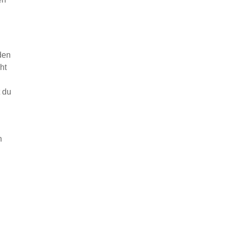
den
ht
t du
n