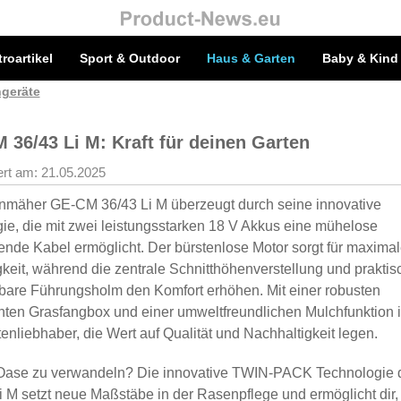
troartikel
Sport & Outdoor
Haus & Garten
Baby & Kind
geräte
36/43 Li M: Kraft für deinen Garten
iert am: 21.05.2025
nmäher GE-CM 36/43 Li M überzeugt durch seine innovative
, die mit zwei leistungsstarken 18 V Akkus eine mühelose
nde Kabel ermöglicht. Der bürstenlose Motor sorgt für maxima
gkeit, während die zentrale Schnitthöhenverstellung und praktis
pbare Führungsholm den Komfort erhöhen. Mit einer robusten
enten Grasfangbox und einer umweltfreundlichen Mulchfunktion i
nliebhaber, die Wert auf Qualität und Nachhaltigkeit legen.
ne Oase zu verwandeln? Die innovative TWIN-PACK Technologie 
M setzt neue Maßstäbe in der Rasenpflege und ermöglicht dir,