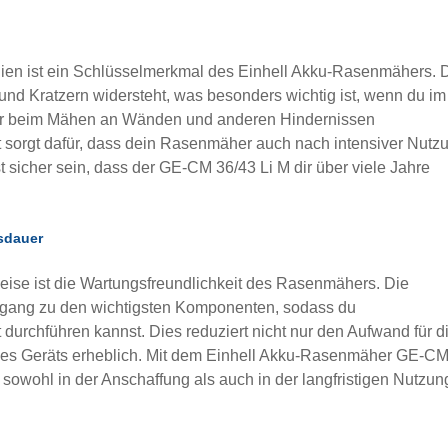
ien ist ein Schlüsselmerkmal des Einhell Akku-Rasenmähers. 
 und Kratzern widersteht, was besonders wichtig ist, wenn du im
der beim Mähen an Wänden und anderen Hindernissen
 sorgt dafür, dass dein Rasenmäher auch nach intensiver Nutz
st sicher sein, dass der GE-CM 36/43 Li M dir über viele Jahre
sdauer
eise ist die Wartungsfreundlichkeit des Rasenmähers. Die
Zugang zu den wichtigsten Komponenten, sodass du
durchführen kannst. Dies reduziert nicht nur den Aufwand für d
des Geräts erheblich. Mit dem Einhell Akku-Rasenmäher GE-C
s sowohl in der Anschaffung als auch in der langfristigen Nutzun