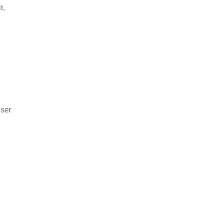
t,
eser
,