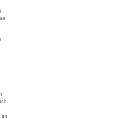
n
das
u
n
uch
n im