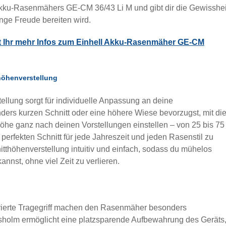
Akku-Rasenmähers GE-CM 36/43 Li M und gibt dir die Gewisshei
lange Freude bereiten wird.
st Ihr mehr Infos zum Einhell Akku-Rasenmäher GE-CM
höhenverstellung
ellung sorgt für individuelle Anpassung an deine
ders kurzen Schnitt oder eine höhere Wiese bevorzugst, mit di
höhe ganz nach deinen Vorstellungen einstellen – von 25 bis 75
n perfekten Schnitt für jede Jahreszeit und jeden Rasenstil zu
itthöhenverstellung intuitiv und einfach, sodass du mühelos
nst, ohne viel Zeit zu verlieren.
rierte Tragegriff machen den Rasenmäher besonders
sholm ermöglicht eine platzsparende Aufbewahrung des Geräts