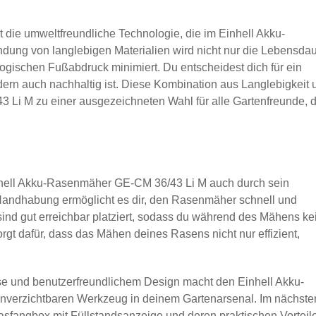
st die umweltfreundliche Technologie, die im Einhell Akku-
ndung von langlebigen Materialien wird nicht nur die Lebensda
ogischen Fußabdruck minimiert. Du entscheidest dich für ein
ondern auch nachhaltig ist. Diese Kombination aus Langlebigkeit 
Li M zu einer ausgezeichneten Wahl für alle Gartenfreunde, d
nhell Akku-Rasenmäher GE-CM 36/43 Li M auch durch sein
e Handhabung ermöglicht es dir, den Rasenmäher schnell und
ind gut erreichbar platziert, sodass du während des Mähens ke
orgt dafür, dass das Mähen deines Rasens nicht nur effizient,
e und benutzerfreundlichem Design macht den Einhell Akku-
verzichtbaren Werkzeug in deinem Gartenarsenal. Im nächste
rasfangbox mit Füllstandsanzeige und deren praktischen Vorteil