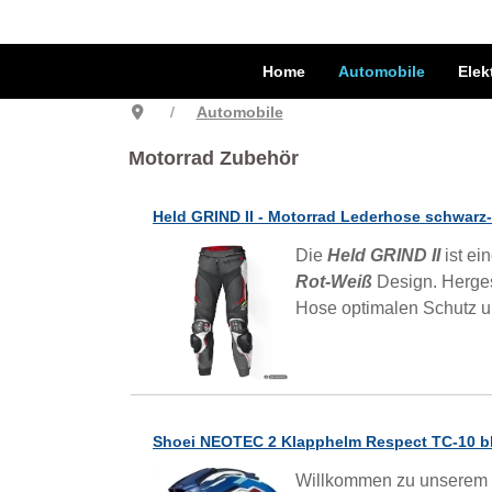
Home
Automobile
Elek
Automobile
Motorrad Zubehör
Held GRIND II - Motorrad Lederhose schwarz-
Die
Held GRIND II
ist ei
Rot-Weiß
Design. Herges
Hose optimalen Schutz un
Shoei NEOTEC 2 Klapphelm Respect TC-10 bla
Willkommen zu unserem 