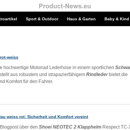
troartikel
Sport & Outdoor
Haus & Garten
Baby & Kind
rot-weiss
ne hochwertige Motorrad Lederhose in einem sportlichen
Schwa
tellt aus robustem und strapazierfähigem
Rindleder
bietet die
d Komfort für den Fahrer.
u weiss rot: Sicherheit und Komfort vereint
Blogpost über den
Shoei NEOTEC 2 Klapphelm
Respect TC-