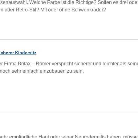
esenauswahl. Welche Farbe ist die Richtige? Sollen es drei ode
rn oder Retro-Stil? Mit oder ohne Schwenkräder?
icherer Kindersitz
r Firma Britax – Römer verspricht sicherer und leichter als sein
och sehr einfach einzubauen zu sein.
ehr empfindliche Haut oder sogar Neurodermitis haben, müss