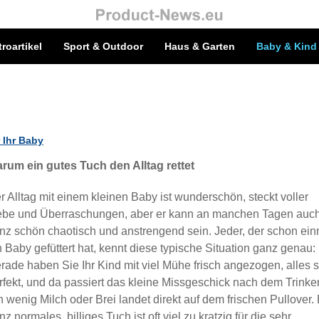
troartikel
Sport & Outdoor
Haus & Garten
Baby & Kind
 Ihr Baby
rum ein gutes Tuch den Alltag rettet
r Alltag mit einem kleinen Baby ist wunderschön, steckt voller
ebe und Überraschungen, aber er kann an manchen Tagen auc
nz schön chaotisch und anstrengend sein. Jeder, der schon ein
n Baby gefüttert hat, kennt diese typische Situation ganz genau:
rade haben Sie Ihr Kind mit viel Mühe frisch angezogen, alles si
rfekt, und da passiert das kleine Missgeschick nach dem Trinke
n wenig Milch oder Brei landet direkt auf dem frischen Pullover.
nz normales, billiges Tuch ist oft viel zu kratzig für die sehr