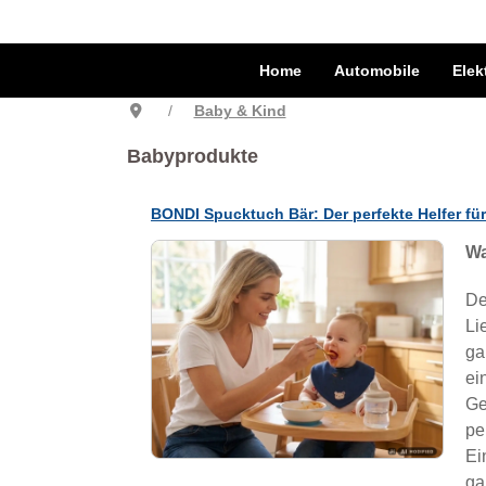
Home
Automobile
Elek
Baby & Kind
Babyprodukte
BONDI Spucktuch Bär: Der perfekte Helfer für
Wa
De
Li
ga
ei
Ge
pe
Ei
ga