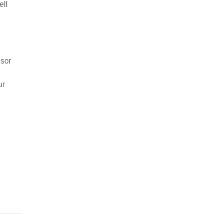
ell
nsor
ur