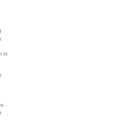
t
n
n in
e
en
e