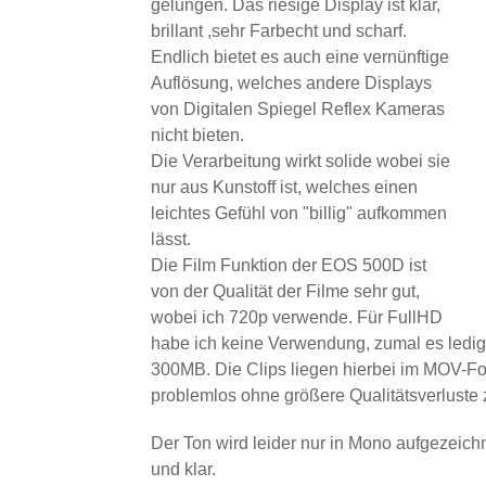
gelungen. Das riesige Display ist klar,
brillant ,sehr Farbecht und scharf.
Endlich bietet es auch eine vernünftige
Auflösung, welches andere Displays
von Digitalen Spiegel Reflex Kameras
nicht bieten.
Die Verarbeitung wirkt solide wobei sie
nur aus Kunstoff ist, welches einen
leichtes Gefühl von "billig" aufkommen
lässt.
Die Film Funktion der EOS 500D ist
von der Qualität der Filme sehr gut,
wobei ich 720p verwende. Für FullHD
habe ich keine Verwendung, zumal es ledigl
300MB. Die Clips liegen hierbei im MOV-For
problemlos ohne größere Qualitätsverluste
Der Ton wird leider nur in Mono aufgezeichn
und klar.