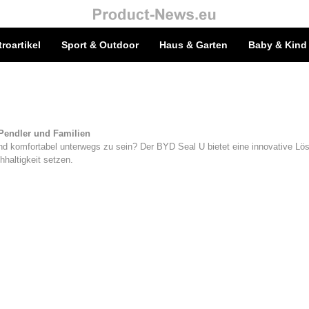
troartikel
Sport & Outdoor
Haus & Garten
Baby & Kind
Pendler und Familien
nd komfortabel unterwegs zu sein? Der BYD Seal U bietet eine innovative Lös
hhaltigkeit setzen.