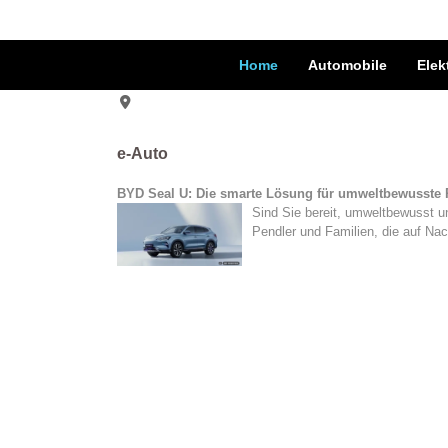
Home
Automobile
Elek
e-Auto
BYD Seal U: Die smarte Lösung für umweltbewusste 
Sind Sie bereit, umweltbewusst u
Pendler und Familien, die auf Nac