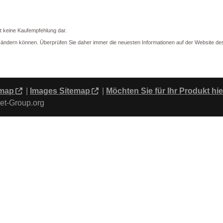
lt keine Kaufempfehlung dar.
en ändern können. Überprüfen Sie daher immer die neuesten Informationen auf der Website des
emap
|
Images Sitemap
|
Möchten Sie für Ihr Produkt hi
et-Group.org