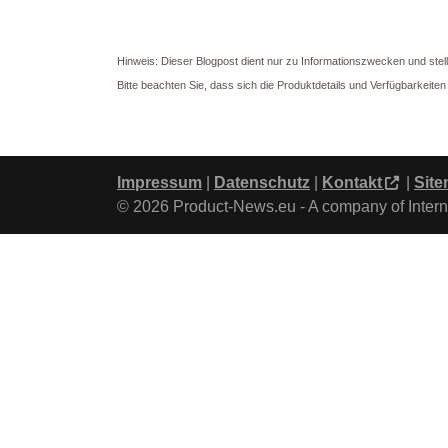
Hinweis: Dieser Blogpost dient nur zu Informationszwecken und stel
Bitte beachten Sie, dass sich die Produktdetails und Verfügbarkeit
Impressum
|
Datenschutz
|
Kontakt
|
Sit
© 2026 Product-News.eu - A company of Intern